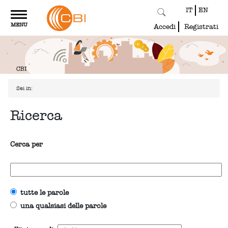
IT
EN
Toggle
MENU
navigation
Accedi
Registrati
Sei in:
Ricerca
Cerca per
tutte le parole
una qualsiasi delle parole