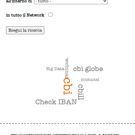
all'interno di
in tutto il Network
webinar
cbi globe
Big Data
mutuitel
cbi
cbill
Check IBAN