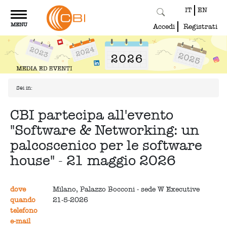
IT
EN
Toggle
MENU
navigation
Accedi
Registrati
Sei in:
CBI partecipa all'evento
"Software & Networking: un
palcoscenico per le software
house" - 21 maggio 2026
dove
Milano, Palazzo Bocconi - sede W Executive
quando
21-5-2026
telefono
e-mail