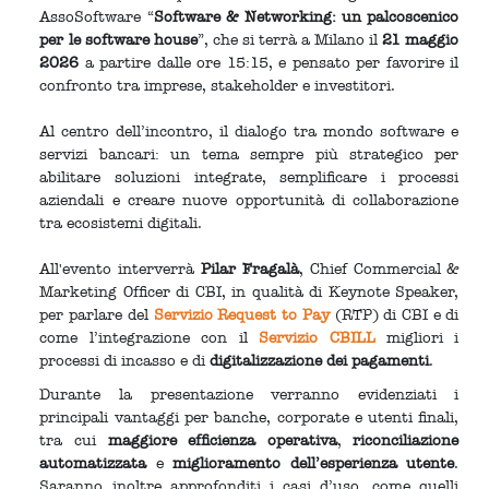
AssoSoftware “
Software & Networking: un palcoscenico
per le software house
”, che si terrà a Milano il
21 maggio
2026
a partire dalle ore 15:15, e pensato per favorire il
confronto tra imprese, stakeholder e investitori.
Al centro dell’incontro, il dialogo tra mondo software e
servizi bancari: un tema sempre più strategico per
abilitare soluzioni integrate, semplificare i processi
aziendali e creare nuove opportunità di collaborazione
tra ecosistemi digitali.
All'evento interverrà
Pilar Fragalà
, Chief Commercial &
Marketing Officer di CBI, in qualità di Keynote Speaker,
per parlare del
Servizio Request to Pay
(RTP) di CBI e di
come l’integrazione con il
Servizio CBILL
migliori i
processi di incasso e di
digitalizzazione dei pagamenti
.
Durante la presentazione verranno evidenziati i
principali vantaggi per banche, corporate e utenti finali,
tra cui
maggiore efficienza operativa
,
riconciliazione
automatizzata
e
miglioramento dell’esperienza utente
.
Saranno inoltre approfonditi i casi d’uso, come quelli