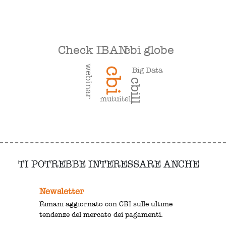
Check IBAN
cbi globe
webinar
Big Data
cbi
cbill
mutuitel
TI POTREBBE INTERESSARE ANCHE
Newsletter
Rimani aggiornato con CBI sulle ultime
tendenze del mercato dei pagamenti.