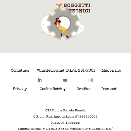
Contattaci
Whistleblowing
D.Lgs. 231/2001
Mappa sito
Privacy
Cookie Setting
Credits
Intranet
CBI S.c.p.a Società Benefit
C.F. e n. Reg. Imp. di Roma 97249640588
R.E.A. N. 1205568
Capitale sociale: € 24.623.378,00 versato per € 21.661.016,67