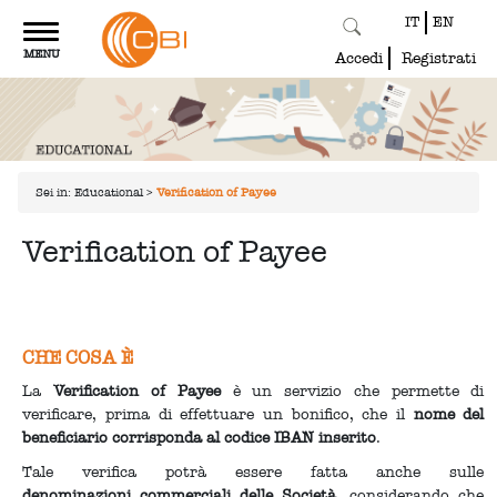
IT
EN
Toggle
MENU
navigation
Accedi
Registrati
Sei in:
Educational
>
Verification of Payee
Verification of Payee
CHE COSA È
La
Verification of Payee
è un servizio che permette di
verificare, prima di effettuare un bonifico, che il
nome del
beneficiario corrisponda al codice IBAN inserito
.
Tale verifica potrà essere fatta anche sulle
denominazioni
commerciali delle Società
, considerando che