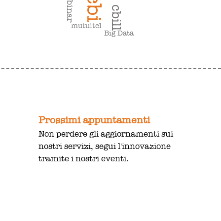
webinar
cbi
cbill
mutuitel
Big Data
Prossimi appuntamenti
Non perdere gli aggiornamenti sui
nostri servizi, segui l'innovazione
tramite i nostri eventi.