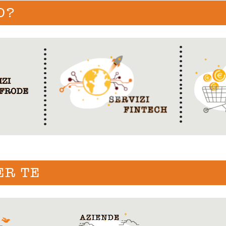
O?
ER TE