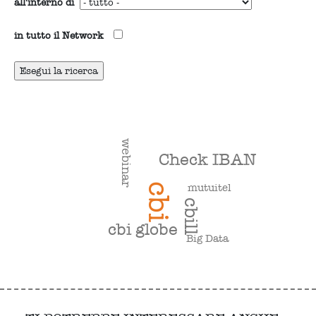
all'interno di
in tutto il Network
webinar
Check IBAN
mutuitel
cbi
cbill
cbi globe
Big Data