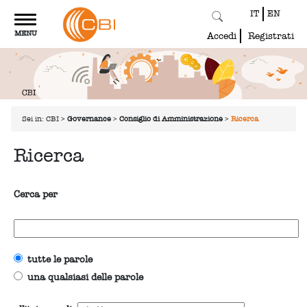
IT
EN
Toggle
MENU
navigation
Accedi
Registrati
Sei in:
CBI
>
Governance
>
Consiglio di Amministrazione
>
Ricerca
Ricerca
Cerca per
tutte le parole
una qualsiasi delle parole