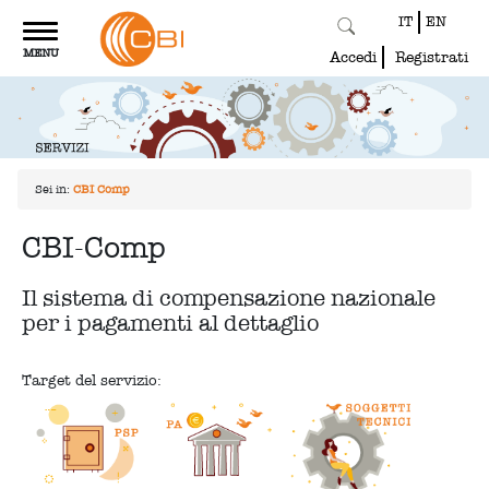
IT
EN
Toggle
MENU
navigation
Accedi
Registrati
Sei in:
CBI-Comp
CBI-Comp
Il sistema di compensazione nazionale
per i pagamenti al dettaglio
Target del servizio: